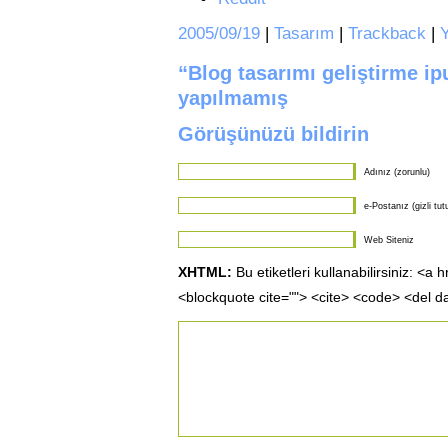
2005/09/19
|
Tasarım
|
Trackback
|
“Blog tasarımı geliştirme ip
yapılmamış
Görüşünüzü bildirin
Adınız (zorunlu)
e-Postanız (gizli tut
Web Siteniz
XHTML:
Bu etiketleri kullanabilirsiniz: <a 
<blockquote cite=""> <cite> <code> <del d