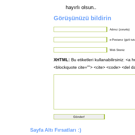
hayırlı olsun..
Görüşünüzü bildirin
Adınız (zorunlu)
e-Postanız (gizli tut
Web Siteniz
XHTML:
Bu etiketleri kullanabilirsiniz: <a 
<blockquote cite=""> <cite> <code> <del d
Sayfa Altı Fırsatları :)