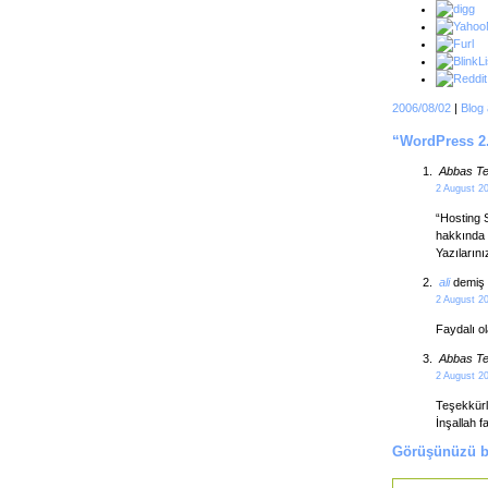
2006/08/02
|
Blog 
“WordPress 2.
Abbas Te
2 August 2
“Hosting 
hakkında 
Yazıların
ali
demiş 
2 August 2
Faydalı ol
Abbas Te
2 August 2
Teşekkürle
İnşallah f
Görüşünüzü bi