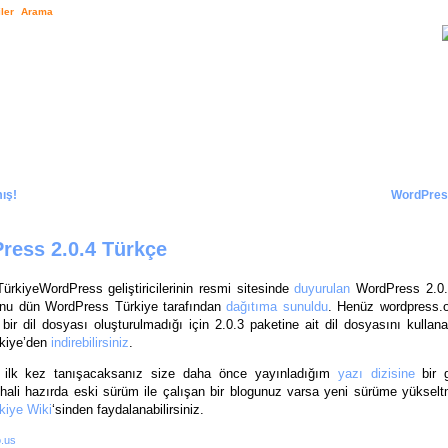
ler
Arama
ış!
WordPress
ress 2.0.4 Türkçe
WordPress geliştiricilerinin resmi sitesinde
duyurulan
WordPress 2.0.
onu dün WordPress Türkiye tarafından
dağıtıma sunuldu
. Henüz wordpress.o
l bir dil dosyası oluşturulmadığı için 2.0.3 paketine ait dil dosyasını kulla
kiye’den
indirebilirsiniz
.
 ilk kez tanışacaksanız size daha önce yayınladığım
yazı dizisine
bir 
 hali hazırda eski sürüm ile çalışan bir blogunuz varsa yeni sürüme yükselt
kiye Wiki
‘sinden faydalanabilirsiniz.