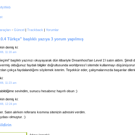
araçları
-
Güncel
|
Trackback
|
Yorumlar
0.4 Türkçe” başlıklı yazıya 3 yorum yapılmış
kin
demiş ki:
006, 11:16 am
Seçimi” başlıklı yazınızı okuyayarak dün itibariyle Dreamhost’tan Level 1’i satın aldım. Şimd
vermiş olduğunuz faydalı bilgiler doğrultusunda worldpress’i sitemde kullanmayı düşünüyoru
ızdan çokça faydalandığımı söylemek isterim. Teşekkür eder, çalışmalarınızda başarılar diler
ki:
006, 11:23 am
abildiğime sevindim, sunucu hesabınız hayırlı olsun :)
kin
demiş ki:
006, 12:24 pm
r. Satın alırken referans kısmına sitenizin adresini verdim.
aydası olmuştur. :)
ldirin