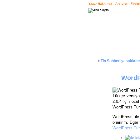
Yazar Hakkında
Arşivler
Favori
«
Tin Sohbeti yasaklanm
WordP
Türkçe versiy
2.0.4 için öze
WordPress Tür
WordPress ile
öneririm. Eğer
WordPress Tür