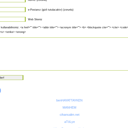
Adınız (zorunlu)
e-Postanız (gizli tutulacaktır) (zorunlu)
Web Siteniz
 kullanabilirsiniz: <a href="" title=""> <abbr title=""> <acronym title=""> <b> <blockquote cite=""> <cite> <cod
 <s> <strike> <strong>
)
benHAYATTAYKEN
MANHEM
cihansalim.net
aTöLye