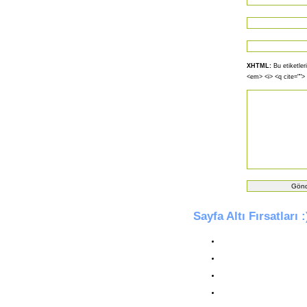
XHTML:
Bu etiketleri
<em> <i> <q cite="">
Sayfa Altı Fırsatları :