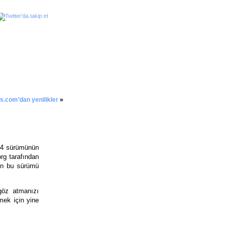
.com’dan yenilikler
»
4 sürümünün
rg tarafından
nan bu sürümü
göz atmanızı
mek için yine