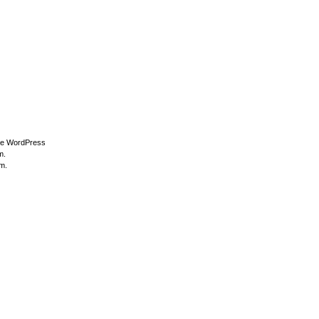
i de WordPress
m.
im.