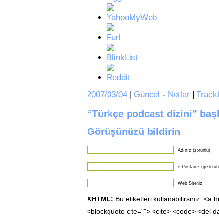
2007/03/04
|
Güncel
-
Notlar
|
Track
“Türkçe podcast dizini” baş
Görüşünüzü bildirin
Adınız (zorunlu)
e-Postanız (gizli tut
Web Siteniz
XHTML:
Bu etiketleri kullanabilirsiniz: <a 
<blockquote cite=""> <cite> <code> <del d