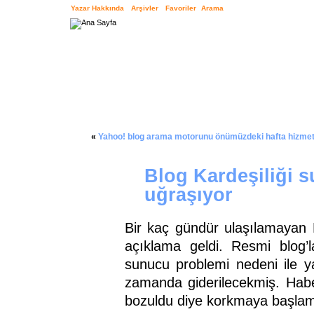
Yazar Hakkında
Arşivler
Favoriler
Arama
«
Yahoo! blog arama motorunu önümüzdeki hafta hizme
Blog Kardeşiliği s
uğraşıyor
Bir kaç gündür ulaşılamayan 
açıklama geldi. Resmi blog’la
sunucu problemi nedeni ile y
zamanda giderilecekmiş. Haber
bozuldu diye korkmaya başlamı