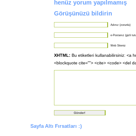
henüz yorum yapılmamış
Görüşünüzü bildirin
Adınız (zorunlu)
e-Postanız (gizli tut
Web Siteniz
XHTML:
Bu etiketleri kullanabilirsiniz: <a 
<blockquote cite=""> <cite> <code> <del d
Sayfa Altı Fırsatları :)