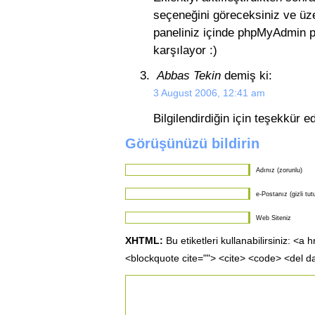
seçeneğini göreceksiniz ve üz
paneliniz içinde phpMyAdmin pe
karşılayor :)
Abbas Tekin
demiş ki:
3 August 2006, 12:41 am
Bilgilendirdiğin için teşekkür e
Görüşünüzü bildirin
Adınız (zorunlu)
e-Postanız (gizli tut
Web Siteniz
XHTML:
Bu etiketleri kullanabilirsiniz: <a 
<blockquote cite=""> <cite> <code> <del d