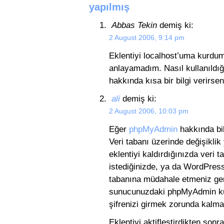
yapılmış
Abbas Tekin
demiş ki:
2 August 2006, 9:14 pm
Eklentiyi localhost’uma kurdum 
anlayamadım. Nasıl kullanıldığ
hakkında kısa bir bilgi verir
ali
demiş ki:
2 August 2006, 10:03 pm
Eğer
phpMyAdmin
hakkında bilg
Veri tabanı üzerinde değişikli
eklentiyi kaldırdığınızda veri t
istediğinizde, ya da WordPress 
tabanına müdahale etmeniz gere
sunucunuzdaki phpMyAdmin kur
şifrenizi girmek zorunda kalma
Eklentiyi aktifleştirdikten s