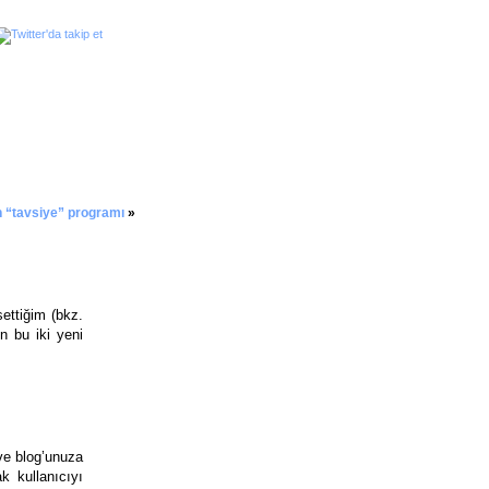
 “tavsiye” programı
»
ettiğim (bkz.
en bu iki yeni
ve blog’unuza
k kullanıcıyı