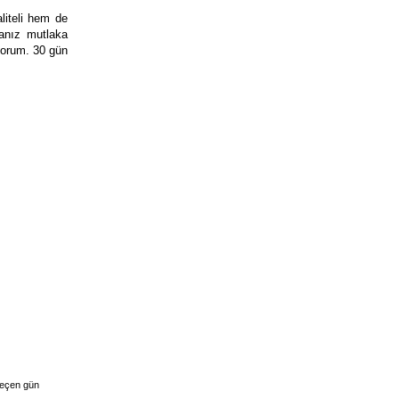
liteli hem de
sanız mutlaka
üyorum. 30 gün
geçen gün