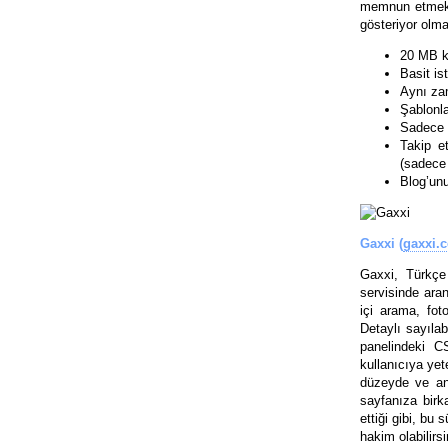
memnun etmekt
gösteriyor olma
20 MB ka
Basit ist
Aynı za
Şablonl
Sadece T
Takip et
(sadece 
Blog’un
Gaxxi (
gaxxi.
Gaxxi, Türkçe 
servisinde aran
içi arama, fot
Detaylı sayıla
panelindeki C
kullanıcıya yet
düzeyde ve anl
sayfanıza bir
ettiği gibi, bu
hakim olabilirsi