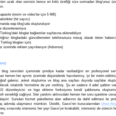
en uzak olan servisin bence en kötü özelliği size sormadan blog’unuz üz
sı.
pasite (resim ve video’lar için 5 MB)
atistikler (hit sayısı)
manda wap blog’uda oluşturuluyor
ar düzenlenemiyor.
ürklog’daki bloglar bağlantılar sayfasına eklenebiliyor
tiğiniz bloglardaki güncellemeleri telefonunuza mesaj olarak ileten haberci
Türklog blogları için).
uz üzerinde reklam yayınlanıyor (Adsense)
com
)
blog servisleri içerisinde şimdiye kadar rastladığım en profesyonel ser
an hemen her ayrıntı üzerinde düşünülerek hazırlanmış; iyi bir metin editörü
oğraf galerisi, anket oluşturma ve blog ana sayfası dışında sayfalar oluştu
bilecek istatistik hizmetine de yer verilmiş. Şu an sadece 4 adet şablon va
SS düzenleyicisi ve logo ekleme fonksiyonu kendi şablonunu oluştur
erli esnekliği sağlıyor. Site yardımı aklınızdaki hemen her soru işaretine cev
aşılır. Sunulan hizmet paketlerine alan adlarının da dahil edilmesi ile pr
kaç adımda ulaşmanız mümkün. Üstelik, Gaxxi’nin kurucularından
Umut Aky
 süreç sırasında isterseniz her şeyi Gaxxi’ye bırakabilir, isterseniz de sürecin
niz.