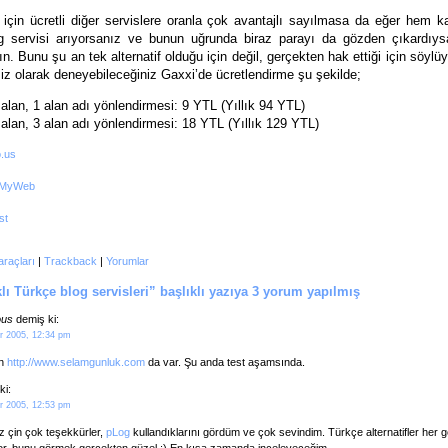
n için ücretli diğer servislere oranla çok avantajlı sayılmasa da eğer hem ka
og servisi arıyorsanız ve bunun uğrunda biraz parayı da gözden çıkardıy
n. Bunu şu an tek alternatif olduğu için değil, gerçekten hak ettiği için söyl
iz olarak deneyebileceğiniz Gaxxi’de ücretlendirme şu şekilde;
lan, 1 alan adı yönlendirmesi: 9 YTL (Yıllık 94 YTL)
lan, 3 alan adı yönlendirmesi: 18 YTL (Yıllık 129 YTL)
araçları
|
Trackback
|
Yorumlar
ı Türkçe blog servisleri” başlıklı yazıya 3 yorum yapılmış
us
demiş ki:
 2005, 12:34 pm
an
http://www.selamgunluk.com
da var. Şu anda test aşamsında.
ki:
 2005, 12:53 pm
niz çin çok teşekkürler,
pLog
kullandıklarını gördüm ve çok sevindim. Türkçe alternatifler her 
yor, bunu görmek gerçekten güzel :) En kısa zamanda inceleyeceğim.