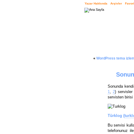
Yazar Hakkında
Arşivler
Favori
«
WordPress tema izlem
Sonund
Sonunda kendi 
1
,
2
) servisler
servisten birisi
Türklog (
turk
Bu servisi kul
telefonunuz il