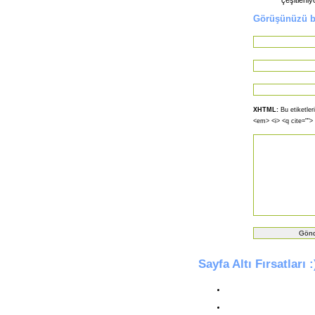
Görüşünüzü bi
XHTML:
Bu etiketleri
<em> <i> <q cite="">
Sayfa Altı Fırsatları :