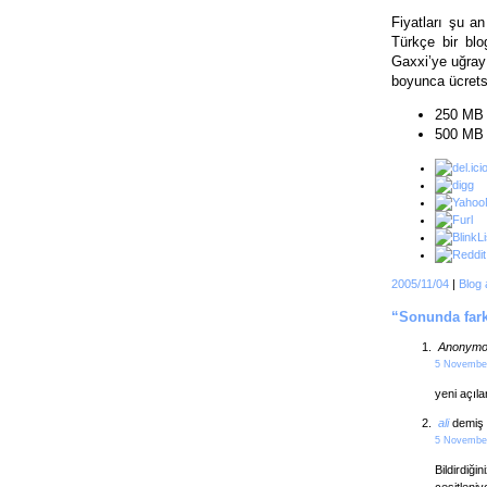
Fiyatları şu a
Türkçe bir bl
Gaxxi’ye uğrayı
boyunca ücrets
250 MB a
500 MB a
2005/11/04
|
Blog 
“Sonunda farkl
Anonymo
5 November
yeni açıl
ali
demiş 
5 November
Bildirdiği
çeşitleni