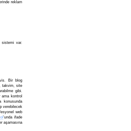
erinde reklam
 sistemi var.
vis. Bir blog
, takvim, site
rabilme gibi.
r ama kontrol
ma konusunda
ap verebilecek
ofesyonel web
ol
’unda ifade
 her aşamasına