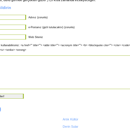
ldirin
Adınız (zorunlu)
e-Postanız (gizli tutulacaktır) (zorunlu)
Web Siteniz
 kullanabilirsiniz: <a href="" title=""> <abbr title=""> <acronym title=""> <b> <blockquote cite=""> <cite> <cod
 <s> <strike> <strong>
)
Artık Kültür
Derin Sular