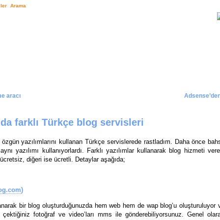
ler
Arama
e aracı
Adsense’den
a farklı Türkçe blog servisleri
özgün yazılımlarını kullanan Türkçe servislerede rastladım. Daha önce bahs
 aynı yazılımı kullanıyorlardı. Farklı yazılımlar kullanarak blog hizmeti ver
 ücretsiz, diğeri ise ücretli. Detaylar aşağıda;
log.com
)
lanarak bir blog oluşturduğunuzda hem web hem de wap blog’u oluşturuluyor 
e çektiğiniz fotoğraf ve video’ları mms ile gönderebiliyorsunuz. Genel olara