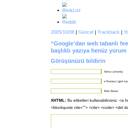
2005/10/08
|
Güncel
|
Trackback
|
Y
“Google’dan web tabanlı fee
başlıklı yazıya henüz yoru
Görüşünüzü bildirin
Adınız (zorunlu)
e-Postanız (gizli tut
Web Siteniz
XHTML:
Bu etiketleri kullanabilirsiniz: <a 
<blockquote cite=""> <cite> <code> <del d