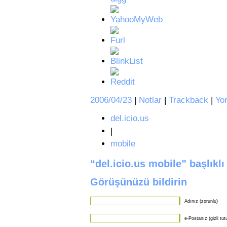
2006/04/23
|
Notlar
|
Trackback
|
Yo
del.icio.us
|
mobile
“del.icio.us mobile” başlık
Görüşünüzü bildirin
Adınız (zorunlu)
e-Postanız (gizli tut