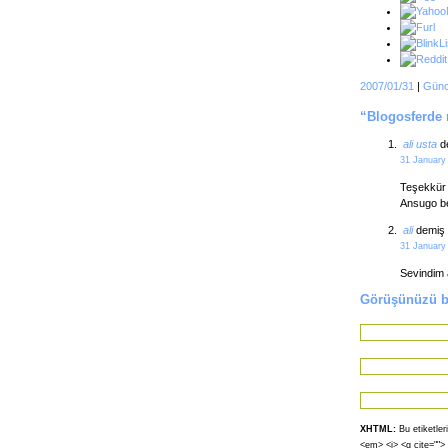
2007/01/31
|
Günc
“Blogosferde n
ali usta
de
31 January
Teşekkür 
Ansugo bey
ali
demiş 
31 January
Sevindim a
Görüşünüzü bi
XHTML:
Bu etiketleri
<em> <i> <q cite="">