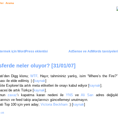
ler
Arama
rmek için WordPress eklentisi
AdSense ve AdWords tavsiyelerind
ferde neler oluyor? [31/01/07]
ati’den Digg klonu;
WTF
. Hayır, tahmininiz yanlış, isim “Where’s the Fire?”
ası ile elde edilmiş :) [
kaynak
]
ite Explorer’da artık meta etiketleri ile onayı kabul ediyor [
kaynak
].
ces’de artık Türkçe [
kaynak
].
‘nun
zaxaz
‘ı kapatma kararı nedeni ile
YNS
ve
Ali Sarı
adres değişik
larınızı ve feed takip araçlarınızı güncellemeyi unutmayın.
ti Top 100 için yeni aday;
Victoria Beckham
:) [
kaynak
]