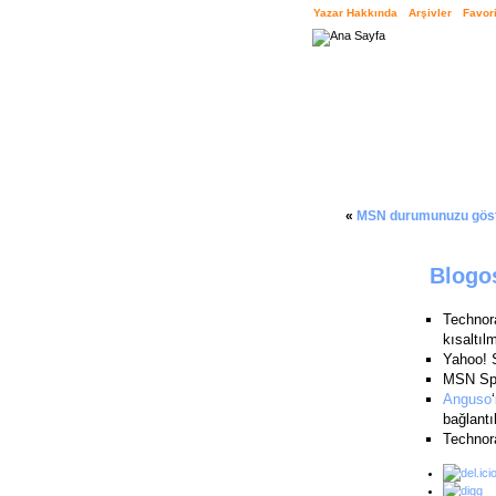
Yazar Hakkında
Arşivler
Favori
«
MSN durumunuzu göste
Blogos
Technor
kısaltılm
Yahoo! S
MSN Spa
Anguso
bağlantı
Technora