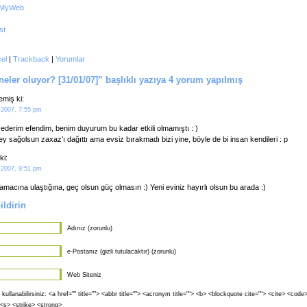
el
|
Trackback
|
Yorumlar
eler oluyor? [31/01/07]” başlıklı yazıya 4 yorum yapılmış
miş ki:
 2007, 7:55 pm
ederim efendim, benim duyurum bu kadar etkili olmamıştı : )
 sağolsun zaxaz’ı dağıttı ama evsiz bırakmadı bizi yine, böyle de bi insan kendileri : p
ki:
 2007, 9:51 pm
macına ulaştığına, geç olsun güç olmasın :) Yeni eviniz hayırlı olsun bu arada :)
ldirin
Adınız (zorunlu)
e-Postanız (gizli tutulacaktır) (zorunlu)
Web Siteniz
 kullanabilirsiniz: <a href="" title=""> <abbr title=""> <acronym title=""> <b> <blockquote cite=""> <cite> <cod
 <s> <strike> <strong>