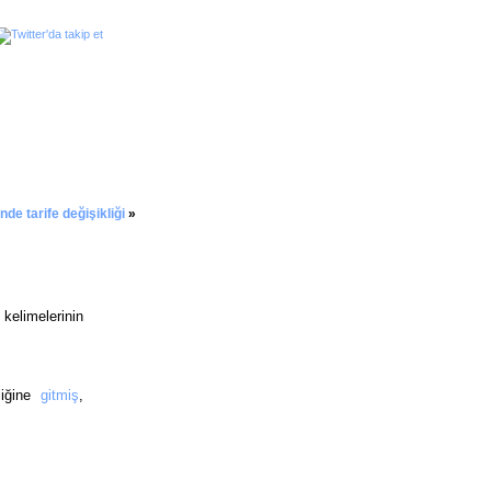
e tarife değişikliği
»
 kelimelerinin
liğine
gitmiş
,