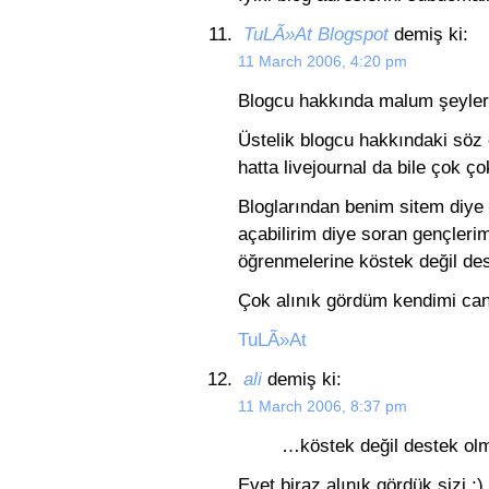
TuLÃ»At Blogspot
demiş ki:
11 March 2006, 4:20 pm
Blogcu hakkında malum şeyleri 
Üstelik blogcu hakkındaki söz
hatta livejournal da bile çok ço
Bloglarından benim sitem diye
açabilirim diye soran gençlerim
öğrenmelerine köstek değil de
Çok alınık gördüm kendimi ca
TuLÃ»At
ali
demiş ki:
11 March 2006, 8:37 pm
…köstek değil destek ol
Evet biraz alınık gördük sizi :)