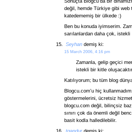
Sonuçta Blogcu’da bir dinamiz
değil, hemde Türkiye gibi web 
katedememiş bir ülkede :)
Ben bu konuda iyimserim. Zaman
sarılanlardan daha çok, istekli
Seyhan
demiş ki:
15 March 2006, 4:16 pm
Zamanla, gelip geçici mer
istekli bir kitle oluşacak
Katılıyorum; bu tüm blog dünyas
Blogcu.com’u hiç kullanmadım; 
göstermelerini, ücretsiz hizme
blogcu.com değil, bilinçsiz baz
sınırı çok da önemli değil benc
basit kodla halledilebilir.
tgandur
demiş ki: