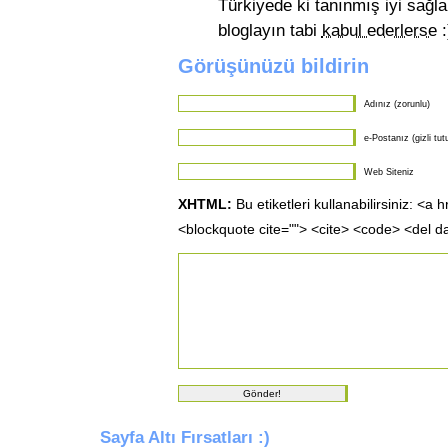
Türkiyede ki tanınmış iyi sağla
bloglayın tabi
kabul ederlerse
:
Görüşünüzü bildirin
Adınız (zorunlu)
e-Postanız (gizli tut
Web Siteniz
XHTML:
Bu etiketleri kullanabilirsiniz: <a 
<blockquote cite=""> <cite> <code> <del d
Sayfa Altı Fırsatları :)