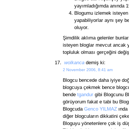
yayımladığımda anında 15
Blogumu izlemek isteyen b
yapabiliyorlar aynı şey b
oluyor.
Şimdilik aklıma gelenler bunlar
isteyen bloglar mevcut ancak y
topluluk olması gerçeğini değiş
wolkanca
demiş ki:
2 November 2006, 8:41 am
Blogcu bencede daha iyiye doğr
blogcuya çekmek bence blogcun
bende
tgandur
gibi Blogcunu Bl
görüyorum fakat e tabi bu Blo
Blogcuda
Genco YILMAZ
ında 
diğer blogcuların dikkatini çeke
Bloguyu yönetenlere çok iş dü