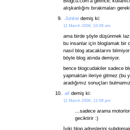
Blogcu.com’a gelince; kullanıcı
alışkanlığını bırakmaları gereki
Junkie
demiş ki:
11 March 2006, 10:08 am
ama birde şöyle düşünmek laz
bu insanlar için bloglamak bir d
nasıl blog atacaklarını bilmiyo
böyle blog atında demiyor.
bence blogcudakiler sadece blog
yapmaktan ileriye gitmez (bu y
aradığımız sonuçları bulmamızı 
ali
demiş ki:
11 March 2006, 12:08 pm
…sadece arama motorloru
geciktirir :)
İyiki blog adreslerini subdomai