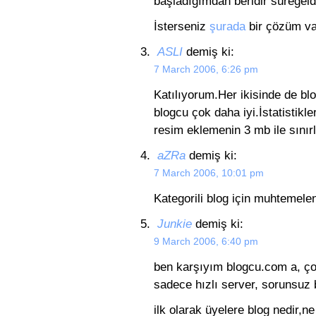
başladığımdan beridir süregeldi
İsterseniz
şurada
bir çözüm va
ASLI
demiş ki:
7 March 2006, 6:26 pm
Katılıyorum.Her ikisinde de bl
blogcu çok daha iyi.İstatistikl
resim eklemenin 3 mb ile sınırl
aZRa
demiş ki:
7 March 2006, 10:01 pm
Kategorili blog için muhtemelen 
Junkie
demiş ki:
9 March 2006, 6:40 pm
ben karşıyım blogcu.com a, çok 
sadece hızlı server, sorunsuz 
ilk olarak üyelere blog nedir,n