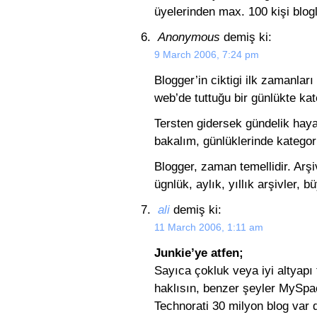
üyelerinden max. 100 kişi blogl
Anonymous
demiş ki:
9 March 2006, 7:24 pm
Blogger’in ciktigi ilk zamanla
web’de tuttuğu bir günlükte kate
Tersten gidersek gündelik haya
bakalım, günlüklerinde kategor
Blogger, zaman temellidir. Arşi
ügnlük, aylık, yıllık arşivler, b
ali
demiş ki:
11 March 2006, 1:11 am
Junkie’ye atfen;
Sayıca çokluk veya iyi altyapı t
haklısın, benzer şeyler MySpa
Technorati 30 milyon blog var d