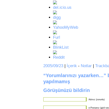
2005/09/23
|
İçerik
-
Notlar
|
Trackb
“Yorumlarınızı yazarken…” b
yapılmamış
Görüşünüzü bildirin
Adınız (zorunlu)
e-Postanız (gizli tut