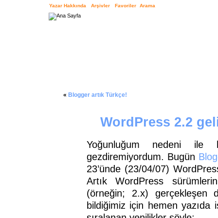
Yazar Hakkında
Arşivler
Favoriler
Arama
«
Blogger artık Türkçe!
WordPress 2.2 gel
Yoğunluğum nedeni ile 
gezdiremiyordum. Bugün
Blog
23’ünde (23/04/07) WordPres
Artık WordPress sürümlerin
(örneğin; 2.x) gerçekleşen değ
bildiğimiz için hemen yazıda 
sıralanan yenilikler şöyle;