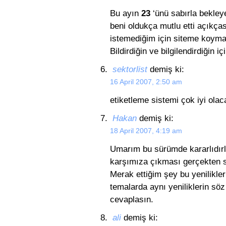
Bu ayın
23
‘ünü sabırla bekley
beni oldukça mutlu etti açıkça
istemediğim için siteme koyma
Bildirdiğin ve bilgilendirdiğin i
sektorlist
demiş ki:
16 April 2007, 2:50 am
etiketleme sistemi çok iyi olac
Hakan
demiş ki:
18 April 2007, 4:19 am
Umarım bu sürümde kararlıdırl
karşımıza çıkması gerçekten s
Merak ettiğim şey bu yenilikl
temalarda aynı yeniliklerin sö
cevaplasın.
ali
demiş ki: