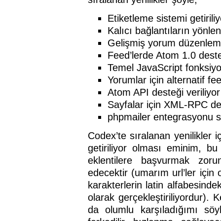
Etiketleme sistemi getiriliy
Kalıcı bağlantıların yönlen
Gelişmiş yorum düzenlemes
Feed’lerde Atom 1.0 deste
Temel JavaScript fonksiyon
Yorumlar için alternatif fee
Atom API desteği veriliyor
Sayfalar için XML-RPC dest
phpmailer entegrasyonu s
Codex’te sıralanan yenilikler i
getiriliyor olması eminim, bu
eklentilere başvurmak zoru
edecektir (umarım url’ler için o
karakterlerin latin alfabesindek
olarak gerçekleştiriliyordur).
da olumlu karşıladığımı sö