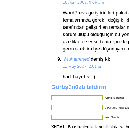
18 April 2007, 9:06 am
WordPress geliştiricileri pakete
temalarınnda gerekli değişiklik
tarafından geliştirilen temala
sorumluluğu olduğu için bu yön
özellikle de eski, tema için deği
gerekecektir diye düşünüyoru
Muhammed
demiş ki:
11 May 2007, 2:01 pm
hadi hayırlısı :)
Görüşünüzü bildirin
Adınız (zorunlu)
e-Postanız (gizli tut
Web Siteniz
XHTML:
Bu etiketleri kullanabilirsiniz: <a 