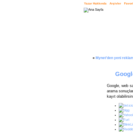
Yazar Hakkında
Arşivler
Favori
«
Mynet’den yeni rekla
Google
Google, web say
arama sonuçları
kayıt olabilirsin