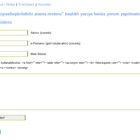
el
-
Notlar
|
Trackback
|
Yorumlar
işiselleştirilebilir arama motoru” başlıklı yazıya henüz yorum yapılmam
ldirin
Adınız (zorunlu)
e-Postanız (gizli tutulacaktır) (zorunlu)
Web Siteniz
 kullanabilirsiniz: <a href="" title=""> <abbr title=""> <acronym title=""> <b> <blockquote cite=""> <cite> <cod
 <s> <strike> <strong>
)