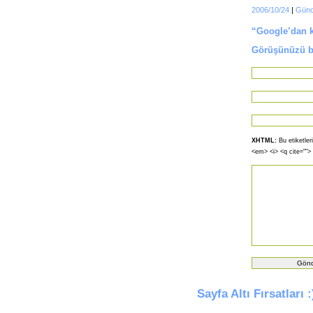
2006/10/24
|
Günc
“Google’dan k
Görüşünüzü bi
XHTML:
Bu etiketleri
<em> <i> <q cite="">
Sayfa Altı Fırsatları :