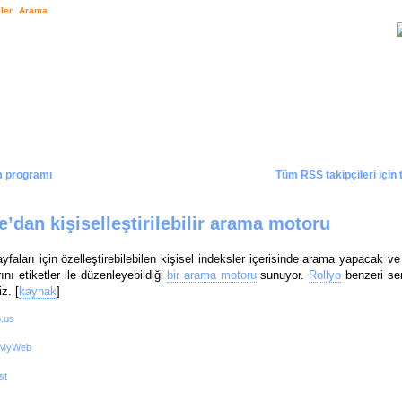
ler
Arama
m programı
Tüm RSS takipçileri için
’dan kişiselleştirilebilir arama motoru
faları için özelleştirebilebilen kişisel indeksler içerisinde arama yapacak ve 
nı etiketler ile düzenleyebildiği
bir arama motoru
sunuyor.
Rollyo
benzeri se
iz. [
kaynak
]