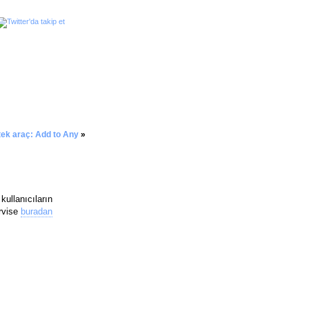
 tek araç: Add to Any
»
kullanıcıların
rvise
buradan