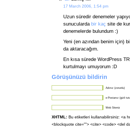
17 March 2006, 1:54 pm
Uzun süredir denemeler yapıyo
sunucularda
bir
kaç
site de ku
denemelerde bulundum :)
Yeni (en azından benim için) b
da aktaracağım.
En kısa sürede WordPress TR’
kurtulmayı umuyorum :D
Görüşünüzü bildirin
Adınız (zorunlu)
e-Postanız (gizli tut
Web Siteniz
XHTML:
Bu etiketleri kullanabilirsiniz: <a 
<blockquote cite=""> <cite> <code> <del d